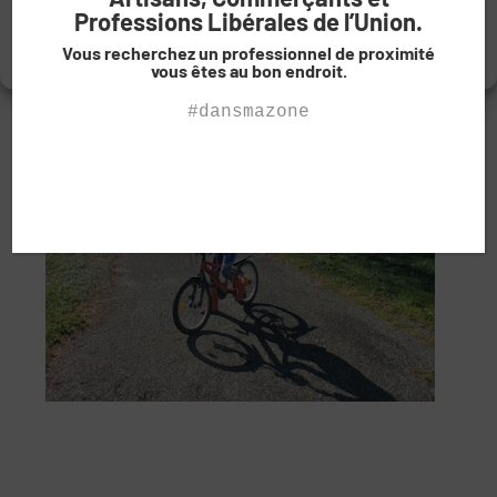
Voir les préférences
Professions Libérales de l’Union.
Vous recherchez un professionnel de proximité
Politique de cookies
Politique de confidentialité
vous êtes au bon endroit.
#dansmazone