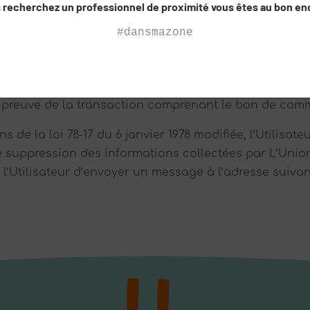
 recherchez un professionnel de proximité vous êtes au bon end
#dansmazone
gmail.com
ssionnels conservera dans ses systèmes informatique
 preuve de la transaction comprenant le bon de comm
de la loi 78-17 du 6 janvier 1978 modifiée, l’Utilisate
e suppression des informations collectées par L’Unio
 à l’Utilisateur d’envoyer un message à l’adresse suivan