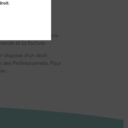
roit.
s et dans des conditions
ande et la facture.
ur dispose d’un droit
n des Professionnels. Pour
te :