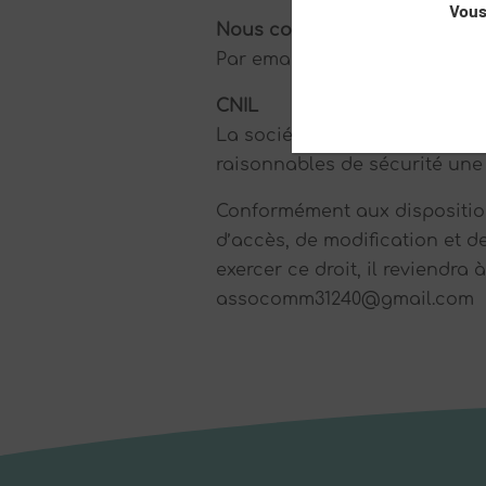
Vous
Nous contacter
Par email : assocomm31240@
CNIL
La société L’Union des Profe
raisonnables de sécurité une
Conformément aux dispositions 
d’accès, de modification et d
exercer ce droit, il reviendra
assocomm31240@gmail.com