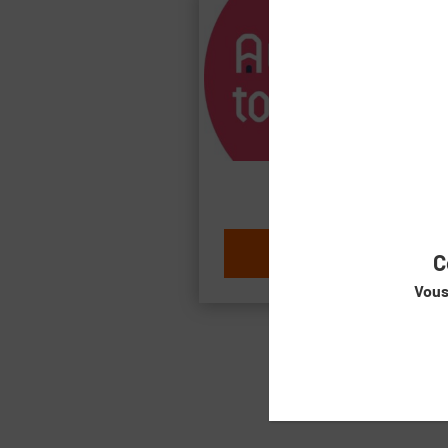
Nou
AUBOUDUTOIT
A
Lire la suite...
C
Vous