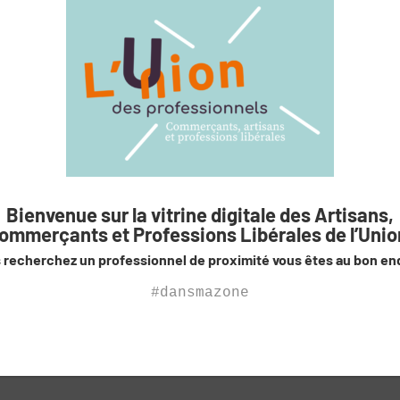
Gérer le consentement aux cookies
s utilisons des cookies pour optimiser notre site web et notre service.
ccepter les cookies
Refuser
Voir les préférenc
Bienvenue sur la vitrine digitale des Artisans,
Politique de cookies
Politique de confidentialité
ommerçants et Professions Libérales de l’Unio
 recherchez un professionnel de proximité vous êtes au bon end
#dansmazone
RETOUR