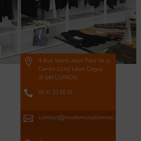

4 Rue Saint-Jean Pied de port
Centre Ccial Léon Cogez
31 240 L’UNION

05 61 23 55 07

contact@mademoisellemaxine.com